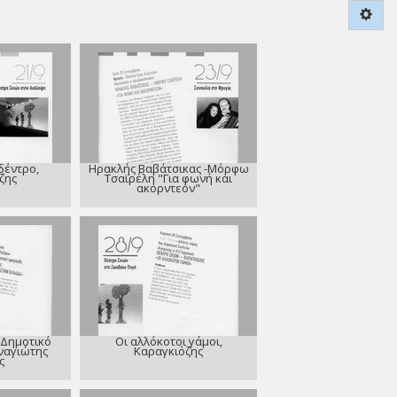
δέντρο,
Ηρακλής Βαβάτσικας -Μόρφω
ζης
Τσαϊρέλη "Για φωνή και
ακορντεόν"
 Δημοτικό
Οι αλλόκοτοι γάμοι,
αναγιώτης
Καραγκιόζης
ς