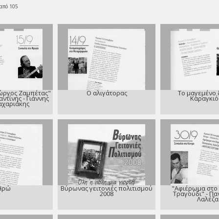
 από 105
ώργος Ζαμπέτας"
Ο αλιγάτορας
Το μαγεμένο 
ντίνης - Γιάννης
Καραγκιό
αχαριάκης
Ηρώ
Βύρωνας γειτονιές πολιτισμού
"Αφιέρωμα στο
2008
Τραγούδι" - Π
Λαλέζα