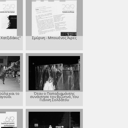
Χατζιδάκις"
Σμύρνη - Μπουένος Άιρες
ούλα και το
Όταν ο Παπαδιαμάντης
αγούδι
συνάντησε τον Βιζυηνό, του
Γιάννη Σολδάτου