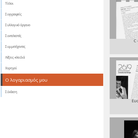
Τίτλοι
Συγγραφείς
Συλλογικό όργανο
Συντελεστές
C 
Συμμετέχοντες
Λέξεις-κλειδιά
Χορηγοί
Ο λογαριασμός μου
Σύνδεση
Ευ