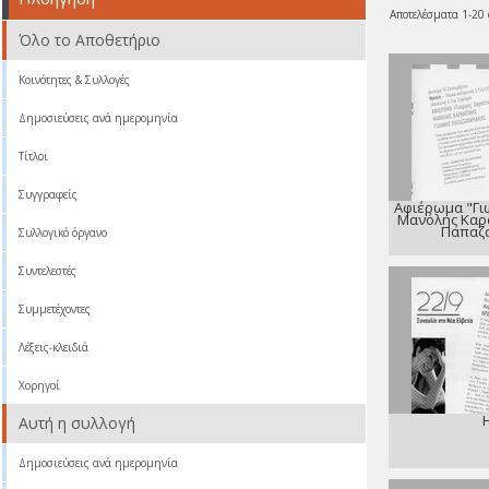
Αποτελέσματα 1-20
Όλο το Αποθετήριο
Κοινότητες & Συλλογές
Δημοσιεύσεις ανά ημερομηνία
Τίτλοι
Συγγραφείς
Αφιέρωμα "Γι
Μανόλης Καρα
Παπαζ
Συλλογικό όργανο
Συντελεστές
Συμμετέχοντες
Λέξεις-κλειδιά
Χορηγοί
Αυτή η συλλογή
Δημοσιεύσεις ανά ημερομηνία