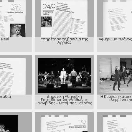
- Real
Υπηρέτησα το βασιλιά της
Αφιέρωμα "Μάνος 
Αγγλίας
σταθία
Δημοτική Αθηναϊκή
Η Κούλα η κατσικ
Εστουδιαντίνα, Αγάθωνας
κλεμμένο τρ
Ιακωβίδης – Μπάμπης Τσέρτος