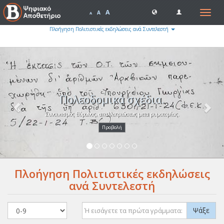
A
Toggle
A
A
navigat
Πλοήγηση Πολιτιστικές εκδηλώσεις ανά Συντελεστή
Previous
Nex
Πολεοδομικά σχέδια.
Συνοικισμός Βύρωνος, απαλλοτριώσεως μετα ρυμοτομίας.
Προβολή
Πλοήγηση Πολιτιστικές εκδηλώσεις
ανά Συντελεστή
Ψάξε