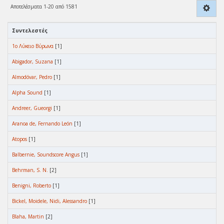
Αποτελέσματα 1-20 από 1581
Συντελεστές
1ο Λύκειο Βύρωνα
[1]
Abigador, Suzana
[1]
Almodóvar, Pedro
[1]
Alpha Sound
[1]
Andreer, Gueorgi
[1]
Aranoa de, Fernando León
[1]
Atopos
[1]
Balbernie, Soundscore Angus
[1]
Behrman, S. N.
[2]
Benigni, Roberto
[1]
Bickel, Moidele, Nidi, Alessandro
[1]
Blaha, Martin
[2]