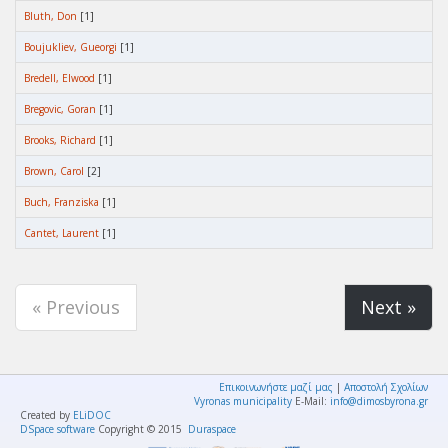
Bluth, Don
[1]
Boujukliev, Gueorgi
[1]
Bredell, Elwood
[1]
Bregovic, Goran
[1]
Brooks, Richard
[1]
Brown, Carol
[2]
Buch, Franziska
[1]
Cantet, Laurent
[1]
« Previous
Next »
Επικοινωνήστε μαζί μας
|
Αποστολή Σχολίων
Vyronas municipality
E-Mail:
info@dimosbyrona.gr
Created by
ELiDOC
DSpace software
Copyright © 2015
Duraspace