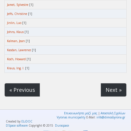
Jamet, Sylvestre
[1]
Jeffs, Christine
[1]
Jinlin, Luo
[1]
Johns, Klaus
[1]
Kalman, Jean
[1]
Kasdan, Lawrence
[1]
Koch, Howard
[1]
Kraus, Ing. I.
[1]
« Previous
Next »
Επικοινωνήστε μαζί μας
|
Αποστολή Σχολίων
Vyronas municipality
E-Mail:
info@dimosbyrona.gr
Created by
ELiDOC
DSpace software
Copyright © 2015
Duraspace