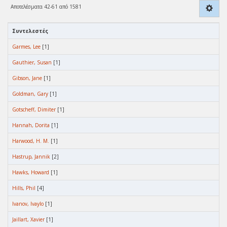
Αποτελέσματα 42-61 από 1581
Συντελεστές
Garmes, Lee
[1]
Gauthier, Susan
[1]
Gibson, Jane
[1]
Goldman, Gary
[1]
Gotscheff, Dimiter
[1]
Hannah, Dorita
[1]
Harwood, H. M.
[1]
Hastrup, Jannik
[2]
Hawks, Howard
[1]
Hills, Phil
[4]
Ivanov, Ivaylo
[1]
Jaillart, Xavier
[1]