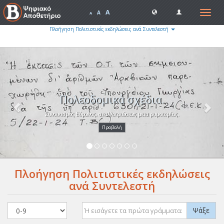
A
Toggle
A
A
navigat
Πλοήγηση Πολιτιστικές εκδηλώσεις ανά Συντελεστή
Previous
Nex
Πολεοδομικά σχέδια.
Συνοικισμός Βύρωνος, απαλλοτριώσεως μετα ρυμοτομίας.
Προβολή
Πλοήγηση Πολιτιστικές εκδηλώσεις
ανά Συντελεστή
Ψάξε