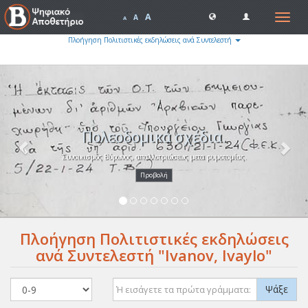
A
Toggle
A
A
navigat
Πλοήγηση Πολιτιστικές εκδηλώσεις ανά Συντελεστή
Previous
Nex
Πολεοδομικά σχέδια.
Συνοικισμός Βύρωνος, απαλλοτριώσεως μετα ρυμοτομίας.
Προβολή
Πλοήγηση Πολιτιστικές εκδηλώσεις
ανά Συντελεστή "Ivanov, Ivaylo"
Ψάξε