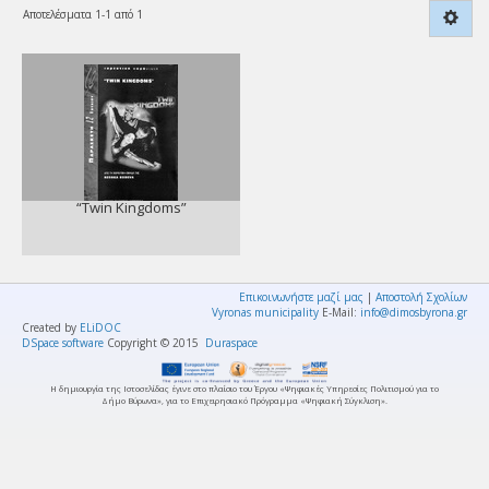
Αποτελέσματα 1-1 από 1
“Twin Kingdoms”
Επικοινωνήστε μαζί μας
|
Αποστολή Σχολίων
Vyronas municipality
E-Mail:
info@dimosbyrona.gr
Created by
ELiDOC
DSpace software
Copyright © 2015
Duraspace
Η δημιουργία της Ιστοσελίδας έγινε στο πλαίσιο του Έργου «Ψηφιακές Υπηρεσίες Πολιτισμού για το
Δήμο Βύρωνα», για το Επιχειρησιακό Πρόγραμμα «Ψηφιακή Σύγκλιση».