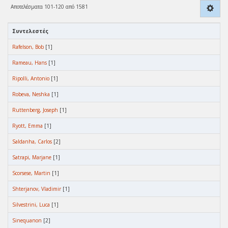
Αποτελέσματα 101-120 από 1581
Συντελεστές
Rafelson, Bob
[1]
Rameau, Hans
[1]
Ripolli, Antonio
[1]
Robeva, Neshka
[1]
Ruttenberg, Joseph
[1]
Ryott, Emma
[1]
Saldanha, Carlos
[2]
Satrapi, Marjane
[1]
Scorsese, Martin
[1]
Shterjanov, Vladimir
[1]
Silvestrini, Luca
[1]
Sinequanon
[2]