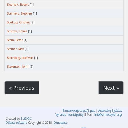
Siodmak, Robert
[1]
Sommers, Stephen
[1]
Soukup, Ondreij
[2]
Srncova, Emma
[1]
Stein, Peter
[1]
Steiner, Max
[1]
Sternberg, Josef von
[1]
Stevenson, John
[2]
« Previous
Next »
Επικοινωνήστε μαζί μας
|
Αποστολή Σχολίων
Vyronas municipality
E-Mail:
info@dimosbyrona.gr
Created by
ELiDOC
DSpace software
Copyright © 2015
Duraspace