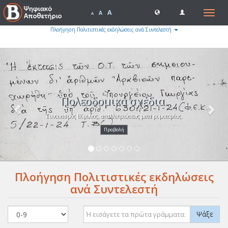
A
Toggle
A
A
navigat
Πλοήγηση Πολιτιστικές εκδηλώσεις ανά Συντελεστή
Previous
Nex
Πολεοδομικά σχέδια.
Συνοικισμός Βύρωνος, απαλλοτριώσεως μετα ρυμοτομίας.
Προβολή
Πλοήγηση Πολιτιστικές εκδηλώσεις
ανά Συντελεστή
Ψάξε