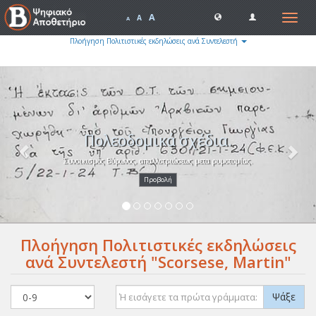
A
Toggle
A
A
navigat
Πλοήγηση Πολιτιστικές εκδηλώσεις ανά Συντελεστή
Previous
Nex
Πολεοδομικά σχέδια.
Συνοικισμός Βύρωνος, απαλλοτριώσεως μετα ρυμοτομίας.
Προβολή
Πλοήγηση Πολιτιστικές εκδηλώσεις
ανά Συντελεστή "Scorsese, Martin"
Ψάξε