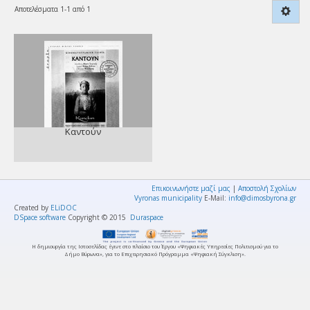
Αποτελέσματα 1-1 από 1
Καντούν
Επικοινωνήστε μαζί μας
|
Αποστολή Σχολίων
Vyronas municipality
E-Mail:
info@dimosbyrona.gr
Created by
ELiDOC
DSpace software
Copyright © 2015
Duraspace
Η δημιουργία της Ιστοσελίδας έγινε στο πλαίσιο του Έργου «Ψηφιακές Υπηρεσίες Πολιτισμού για το
Δήμο Βύρωνα», για το Επιχειρησιακό Πρόγραμμα «Ψηφιακή Σύγκλιση».