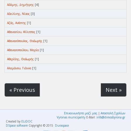
Αδάμης, Δημήτρης
[4]
Αδειλίνης, Νίκος
[3]
Αζάς, Ανέστης
[1]
Αθανασίου, Φίλιππος
[1]
Αθανασόπουλος, Θοδωρής
[1]
Αθανασοπούλου, Μαρία
[1]
Αθερίδης, Θοδωρής
[1]
Αλαμάνου, Γιάννα
[1]
« Previous
Next »
Επικοινωνήστε μαζί μας
|
Αποστολή Σχολίων
Vyronas municipality
E-Mail:
info@dimosbyrona.gr
Created by
ELiDOC
DSpace software
Copyright © 2015
Duraspace