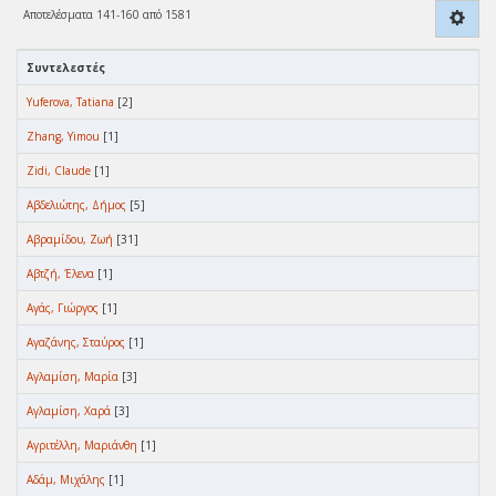
Αποτελέσματα 141-160 από 1581
Συντελεστές
Yuferova, Tatiana
[2]
Zhang, Yimou
[1]
Zidi, Claude
[1]
Αβδελιώτης, Δήμος
[5]
Αβραμίδου, Ζωή
[31]
Αβτζή, Έλενα
[1]
Αγάς, Γιώργος
[1]
Αγαζάνης, Σταύρος
[1]
Αγλαμίση, Μαρία
[3]
Αγλαμίση, Χαρά
[3]
Αγριτέλλη, Μαριάνθη
[1]
Αδάμ, Μιχάλης
[1]