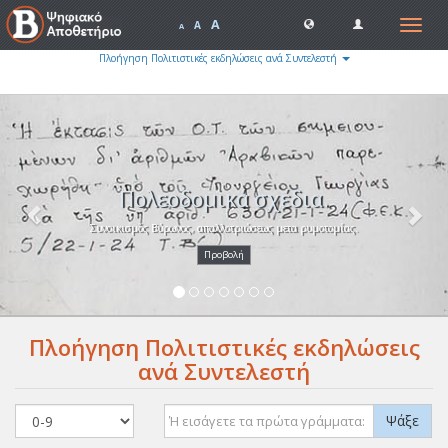
A
Toggle
A
A
navigat
Πλοήγηση Πολιτιστικές εκδηλώσεις ανά Συντελεστή
Previous
Nex
Πολεοδομικά σχέδια.
Συνοικισμός Βύρωνος, απαλλοτριώσεως μετα ρυμοτομίας.
Προβολή
Πλοήγηση Πολιτιστικές εκδηλώσεις
ανά Συντελεστή
Ψάξε