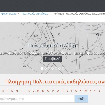
Αρχική σελίδα
Πολιτιστικές εκδηλώσεις
Πλοήγηση Πολιτιστικές εκδηλώσεις ανά Συντελε
Πολεοδομικά σχέδια.
Συνοικισμός Βύρωνος, απαλλοτριώσεως μετα ρυμοτομίας
Προβολή
Πλοήγηση Πολιτιστικές εκδηλώσεις αν
E
F
G
H
I
J
K
L
M
N
O
P
Q
R
S
T
U
V
W
X
Y
Z
Ψάξε