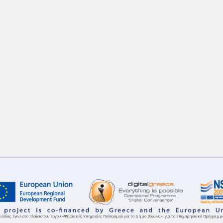
ελίδας έγινε στο πλαίσιο του Έργου «Ψηφιακές Υπηρεσίες Πολιτισμού για το Δήμο Βύρωνα», για το Επιχειρησιακό Πρόγρα