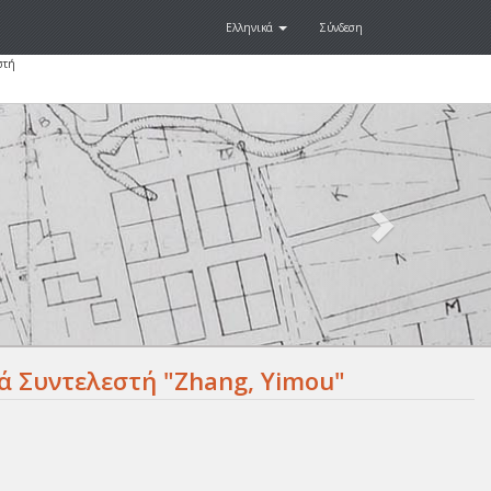
Ελληνικά
Σύνδεση
στή
Next
.
ά Συντελεστή "Zhang, Yimou"