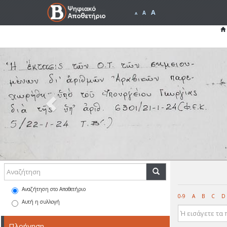
A
A
A
Previous
Αναζήτηση στο Αποθετήριο
0-9
A
B
C
D
Αυτή η συλλογή
Πλοήγηση