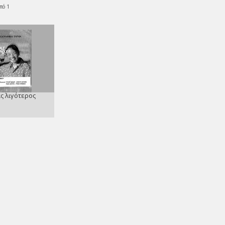
πό 1
ς λιγότερος