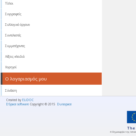
Τίτλοι
Συγγραφείς
Συλλογικό όργανο
Συντελεστές
Συμμετέχοντες
Λέξεις-κλειδιά
Χορηγοί
Ο λογαριασμός μου
Σύνδεση
Created by
ELiDOC
DSpace software
Copyright © 2015
Duraspace
Η δημιουργία της Ιστοσ