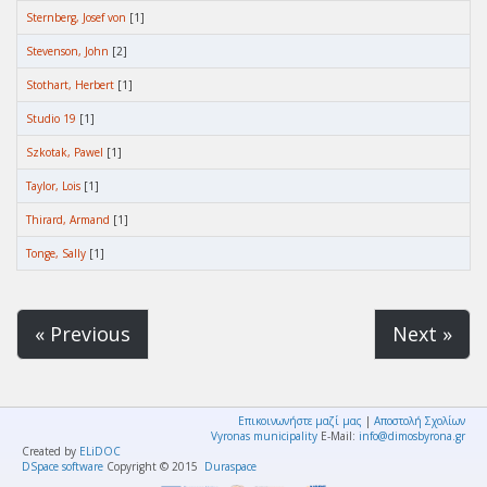
Sternberg, Josef von
[1]
Stevenson, John
[2]
Stothart, Herbert
[1]
Studio 19
[1]
Szkotak, Pawel
[1]
Taylor, Lois
[1]
Thirard, Armand
[1]
Tonge, Sally
[1]
« Previous
Next »
Επικοινωνήστε μαζί μας
|
Αποστολή Σχολίων
Vyronas municipality
E-Mail:
info@dimosbyrona.gr
Created by
ELiDOC
DSpace software
Copyright © 2015
Duraspace