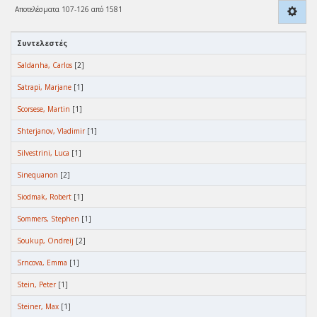
Αποτελέσματα 107-126 από 1581
Συντελεστές
Saldanha, Carlos
[2]
Satrapi, Marjane
[1]
Scorsese, Martin
[1]
Shterjanov, Vladimir
[1]
Silvestrini, Luca
[1]
Sinequanon
[2]
Siodmak, Robert
[1]
Sommers, Stephen
[1]
Soukup, Ondreij
[2]
Srncova, Emma
[1]
Stein, Peter
[1]
Steiner, Max
[1]