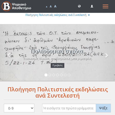
A
Toggle
A
A
navigat
Πλοήγηση Πολιτιστικές εκδηλώσεις ανά Συντελεστή
Previous
Nex
Πολεοδομικά σχέδια.
Συνοικισμός Βύρωνος, απαλλοτριώσεως μετα ρυμοτομίας.
Προβολή
Πλοήγηση Πολιτιστικές εκδηλώσεις
ανά Συντελεστή
Ψάξε