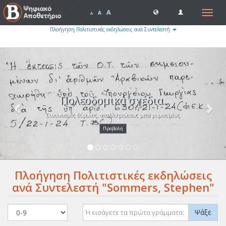
A
Toggle
A
A
navigat
Πλοήγηση Πολιτιστικές εκδηλώσεις ανά Συντελεστή
Previous
Nex
Πολεοδομικά σχέδια.
Συνοικισμός Βύρωνος, απαλλοτριώσεως μετα ρυμοτομίας.
Προβολή
Πλοήγηση Πολιτιστικές εκδηλώσεις
ανά Συντελεστή "Sommers, Stephen"
Ψάξε