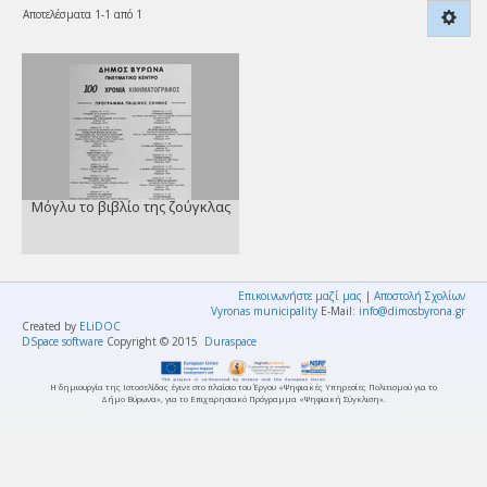
Αποτελέσματα 1-1 από 1
Μόγλυ το βιβλίο της ζούγκλας
Επικοινωνήστε μαζί μας
|
Αποστολή Σχολίων
Vyronas municipality
E-Mail:
info@dimosbyrona.gr
Created by
ELiDOC
DSpace software
Copyright © 2015
Duraspace
Η δημιουργία της Ιστοσελίδας έγινε στο πλαίσιο του Έργου «Ψηφιακές Υπηρεσίες Πολιτισμού για το
Δήμο Βύρωνα», για το Επιχειρησιακό Πρόγραμμα «Ψηφιακή Σύγκλιση».