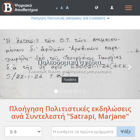
A
Toggle
A
A
navigat
Πλοήγηση Πολιτιστικές εκδηλώσεις ανά Συντελεστή
Previous
Nex
Πολεοδομικά σχέδια.
Συνοικισμός Βύρωνος, απαλλοτριώσεως μετα ρυμοτομίας.
Προβολή
Πλοήγηση Πολιτιστικές εκδηλώσεις
ανά Συντελεστή "Satrapi, Marjane"
Ψάξε