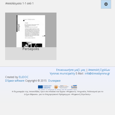
Αποτελέσματα 1-1 από 1
Persepolis
Επικοινωνήστε μαζί μας
|
Αποστολή Σχολίων
Vyronas municipality
E-Mail:
info@dimosbyrona.gr
Created by
ELiDOC
DSpace software
Copyright © 2015
Duraspace
Η δημιουργία της Ιστοσελίδας έγινε στο πλαίσιο του Έργου «Ψηφιακές Υπηρεσίες Πολιτισμού για το
Δήμο Βύρωνα», για το Επιχειρησιακό Πρόγραμμα «Ψηφιακή Σύγκλιση».