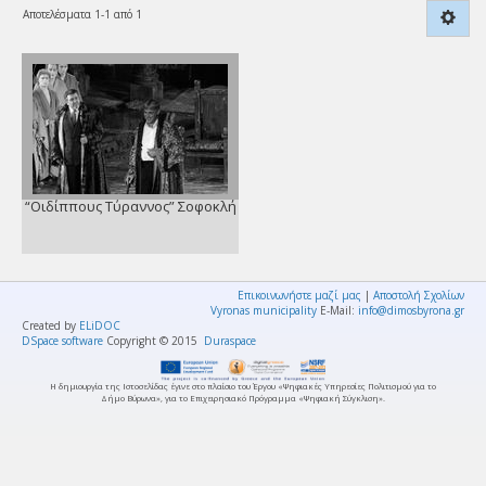
Αποτελέσματα 1-1 από 1
“Οιδίππους Τύραννος” Σοφοκλή
Επικοινωνήστε μαζί μας
|
Αποστολή Σχολίων
Vyronas municipality
E-Mail:
info@dimosbyrona.gr
Created by
ELiDOC
DSpace software
Copyright © 2015
Duraspace
Η δημιουργία της Ιστοσελίδας έγινε στο πλαίσιο του Έργου «Ψηφιακές Υπηρεσίες Πολιτισμού για το
Δήμο Βύρωνα», για το Επιχειρησιακό Πρόγραμμα «Ψηφιακή Σύγκλιση».