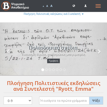
A
Toggle
A
A
navigat
Πλοήγηση Πολιτιστικές εκδηλώσεις ανά Συντελεστή
Previous
Nex
Πολεοδομικά σχέδια.
Συνοικισμός Βύρωνος, απαλλοτριώσεως μετα ρυμοτομίας.
Προβολή
Πλοήγηση Πολιτιστικές εκδηλώσεις
ανά Συντελεστή "Ryott, Emma"
Ψάξε