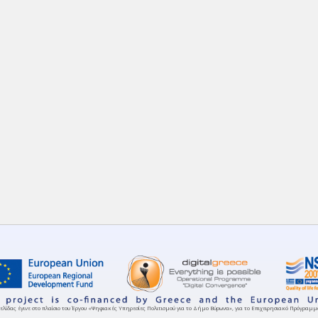
ελίδας έγινε στο πλαίσιο του Έργου «Ψηφιακές Υπηρεσίες Πολιτισμού για το Δήμο Βύρωνα», για το Επιχειρησιακό Πρόγρα