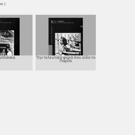
πό 2
μπλάνκα
Την τελευταία φορά που είδα το
Παρίσι