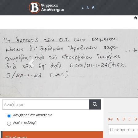
A
A
A
Previous
Αναζήτηση στο Αποθετήριο
0-9
A
B
C
D
Αυτή η συλλογή
Πλοήγηση