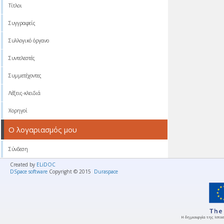
Τίτλοι
Συγγραφείς
Συλλογικό όργανο
Συντελεστές
Συμμετέχοντες
Λέξεις-κλειδιά
Χορηγοί
Ο λογαριασμός μου
Σύνδεση
Created by
ELiDOC
DSpace software
Copyright © 2015
Duraspace
Η δημιουργία της Ιστοσ