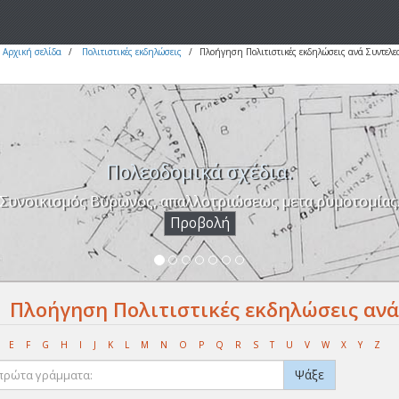
Αρχική σελίδα
Πολιτιστικές εκδηλώσεις
Πλοήγηση Πολιτιστικές εκδηλώσεις ανά Συντελε
Πολεοδομικά σχέδια.
Συνοικισμός Βύρωνος, απαλλοτριώσεως μετα ρυμοτομίας
Προβολή
Πλοήγηση Πολιτιστικές εκδηλώσεις ανά Σ
E
F
G
H
I
J
K
L
M
N
O
P
Q
R
S
T
U
V
W
X
Y
Z
Ψάξε