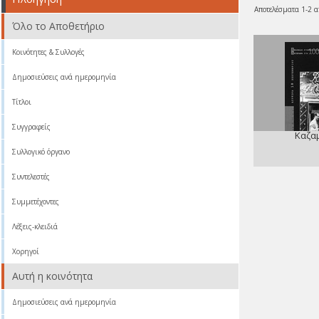
Αποτελέσματα 1-2 α
Όλο το Αποθετήριο
Κοινότητες & Συλλογές
Δημοσιεύσεις ανά ημερομηνία
Τίτλοι
Συγγραφείς
Καζα
Συλλογικό όργανο
Συντελεστές
Συμμετέχοντες
Λέξεις-κλειδιά
Χορηγοί
Αυτή η κοινότητα
Δημοσιεύσεις ανά ημερομηνία