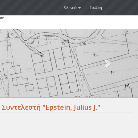
Ελληνικά
Σύνδεση
στή
Next
.
υντελεστή "Epstein, Julius J."