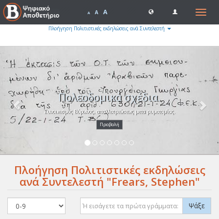
A
Toggle
A
A
navigat
Πλοήγηση Πολιτιστικές εκδηλώσεις ανά Συντελεστή
Previous
Nex
Πολεοδομικά σχέδια.
Συνοικισμός Βύρωνος, απαλλοτριώσεως μετα ρυμοτομίας.
Προβολή
Πλοήγηση Πολιτιστικές εκδηλώσεις
ανά Συντελεστή "Frears, Stephen"
Ψάξε