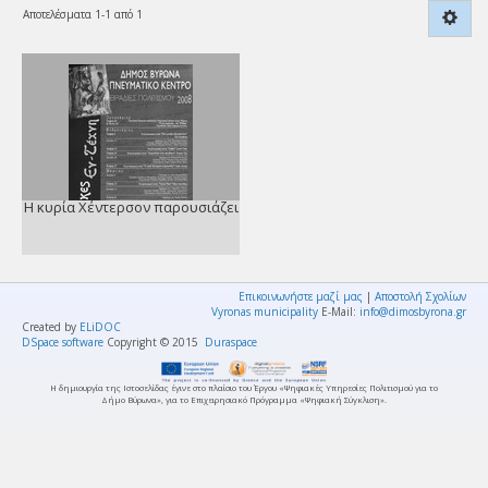
Αποτελέσματα 1-1 από 1
Η κυρία Χέντερσον παρουσιάζει
Επικοινωνήστε μαζί μας
|
Αποστολή Σχολίων
Vyronas municipality
E-Mail:
info@dimosbyrona.gr
Created by
ELiDOC
DSpace software
Copyright © 2015
Duraspace
Η δημιουργία της Ιστοσελίδας έγινε στο πλαίσιο του Έργου «Ψηφιακές Υπηρεσίες Πολιτισμού για το
Δήμο Βύρωνα», για το Επιχειρησιακό Πρόγραμμα «Ψηφιακή Σύγκλιση».