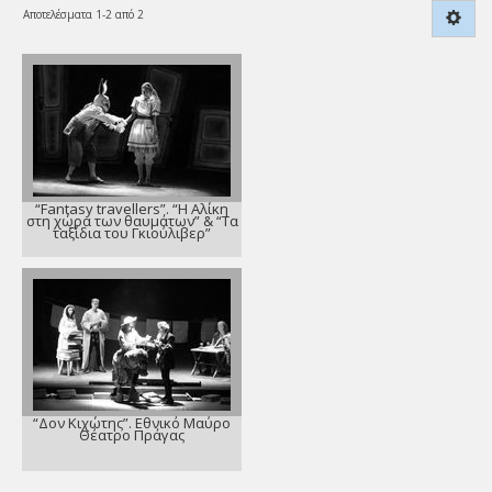
Αποτελέσματα 1-2 από 2
“Fantasy travellers”. “Η Αλίκη
στη χώρα των θαυμάτων” & “Τα
ταξίδια του Γκιούλιβερ”
“Δον Κιχώτης”. Εθνικό Μαύρο
Θέατρο Πράγας