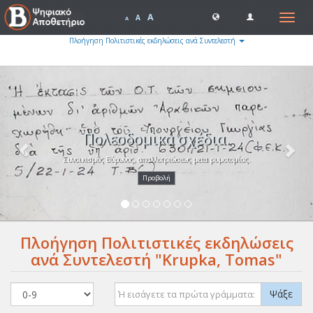
A
Toggle
A
A
navigat
Πλοήγηση Πολιτιστικές εκδηλώσεις ανά Συντελεστή
Previous
Nex
Πολεοδομικά σχέδια.
Συνοικισμός Βύρωνος, απαλλοτριώσεως μετα ρυμοτομίας.
Προβολή
Πλοήγηση Πολιτιστικές εκδηλώσεις
ανά Συντελεστή "Krupka, Tomas"
Ψάξε