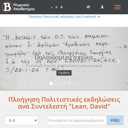
A
Toggle
A
A
navigat
Πλοήγηση Πολιτιστικές εκδηλώσεις ανά Συντελεστή
Previous
Nex
Πολεοδομικά σχέδια.
Συνοικισμός Βύρωνος, απαλλοτριώσεως μετα ρυμοτομίας.
Προβολή
Πλοήγηση Πολιτιστικές εκδηλώσεις
ανά Συντελεστή "Lean, David"
Ψάξε