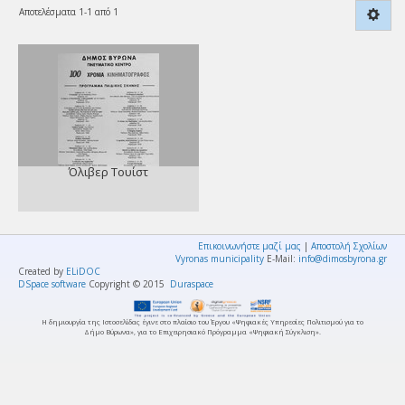
Αποτελέσματα 1-1 από 1
Όλιβερ Τουίστ
Επικοινωνήστε μαζί μας
|
Αποστολή Σχολίων
Vyronas municipality
E-Mail:
info@dimosbyrona.gr
Created by
ELiDOC
DSpace software
Copyright © 2015
Duraspace
Η δημιουργία της Ιστοσελίδας έγινε στο πλαίσιο του Έργου «Ψηφιακές Υπηρεσίες Πολιτισμού για το
Δήμο Βύρωνα», για το Επιχειρησιακό Πρόγραμμα «Ψηφιακή Σύγκλιση».