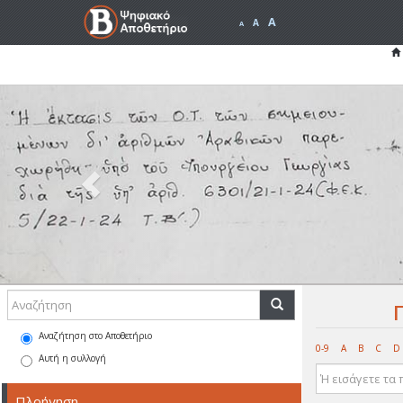
A
A
A
Previous
Αναζήτηση στο Αποθετήριο
0-9
A
B
C
D
Αυτή η συλλογή
Πλοήγηση