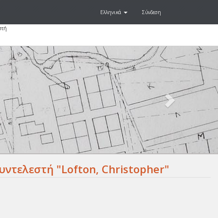
Ελληνικά
Σύνδεση
στή
Next
.
ντελεστή "Lofton, Christopher"