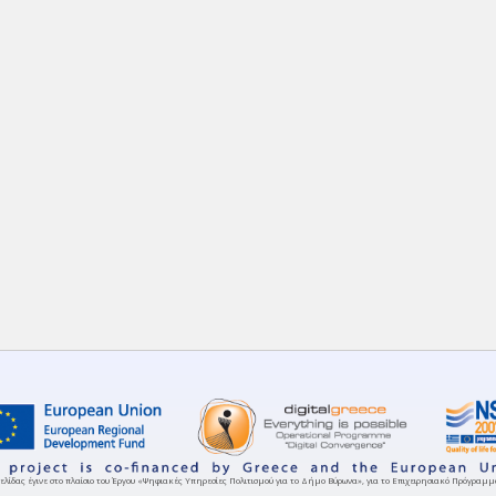
ελίδας έγινε στο πλαίσιο του Έργου «Ψηφιακές Υπηρεσίες Πολιτισμού για το Δήμο Βύρωνα», για το Επιχειρησιακό Πρόγρα