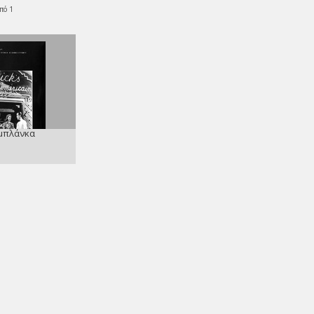
πό 1
μπλάνκα