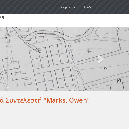
Ελληνικά
Σύνδεση
στή
Next
.
ά Συντελεστή "Marks, Owen"