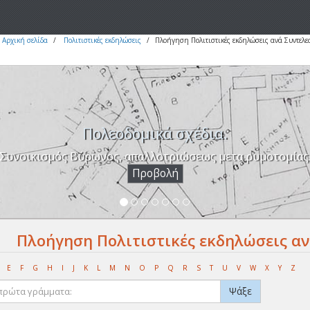
Αρχική σελίδα
Πολιτιστικές εκδηλώσεις
Πλοήγηση Πολιτιστικές εκδηλώσεις ανά Συντελε
Πολεοδομικά σχέδια.
Συνοικισμός Βύρωνος, απαλλοτριώσεως μετα ρυμοτομίας
Προβολή
Πλοήγηση Πολιτιστικές εκδηλώσεις αν
E
F
G
H
I
J
K
L
M
N
O
P
Q
R
S
T
U
V
W
X
Y
Z
Ψάξε