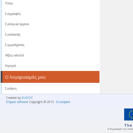
Τίτλοι
Συγγραφείς
Συλλογικό όργανο
Συντελεστές
Συμμετέχοντες
Λέξεις-κλειδιά
Χορηγοί
Ο λογαριασμός μου
Σύνδεση
Created by
ELiDOC
DSpace software
Copyright © 2015
Duraspace
Η δημιουργία της Ιστοσ