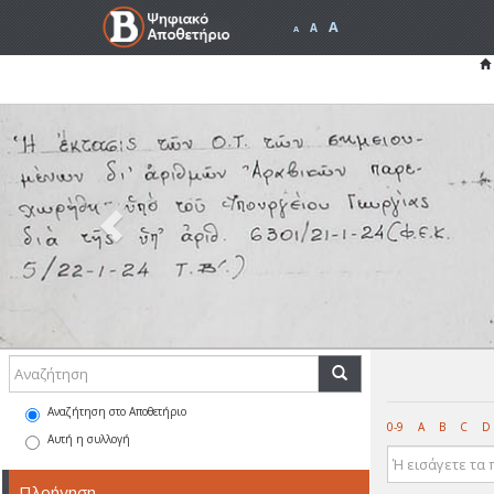
A
A
A
Previous
Αναζήτηση στο Αποθετήριο
0-9
A
B
C
D
Αυτή η συλλογή
Πλοήγηση