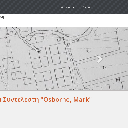
Ελληνικά
Σύνδεση
στή
Next
.
 Συντελεστή "Osborne, Mark"