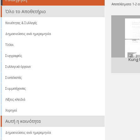
Αποτελέσματα 1-2 α
Όλο το Αποθετήριο
Κοινότητες & Συλλογές
Δημοσιεύσεις ανά ημερομηνία
Τίτλοι
Συγγραφείς
Kung 
Συλλογικό όργανο
Συντελεστές
Συμμετέχοντες
Λέξεις-κλειδιά
Χορηγοί
Αυτή η κοινότητα
Δημοσιεύσεις ανά ημερομηνία