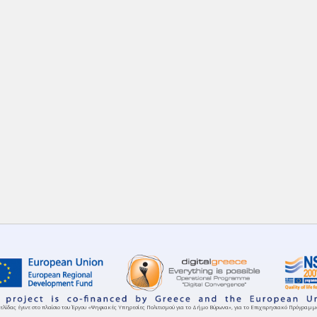
ελίδας έγινε στο πλαίσιο του Έργου «Ψηφιακές Υπηρεσίες Πολιτισμού για το Δήμο Βύρωνα», για το Επιχειρησιακό Πρόγρα