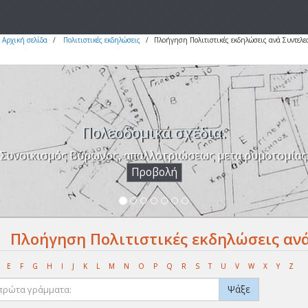
Αρχική σελίδα
Πολιτιστικές εκδηλώσεις
Πλοήγηση Πολιτιστικές εκδηλώσεις ανά Συντελε
Πολεοδομικά σχέδια.
Συνοικισμός Βύρωνος, απαλλοτριώσεως μετα ρυμοτομίας
Προβολή
Πλοήγηση Πολιτιστικές εκδηλώσεις ανά
E
F
G
H
I
J
K
L
M
N
O
P
Q
R
S
T
U
V
W
X
Y
Z
Ψάξε