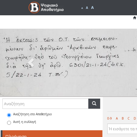
A
A
A
Previous
Αναζήτηση στο Αποθετήριο
0-9
A
B
C
D
Αυτή η συλλογή
Πλοήγηση