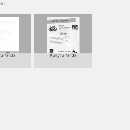
πό 2
fu Panda
Kung fu Panda