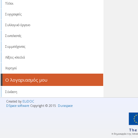
Τίτλοι
Συγγραφείς
Συλλογικό όργανο
Συντελεστές
Συμμετέχοντες
Λέξεις-κλειδιά
Χορηγοί
Ο λογαριασμός μου
Σύνδεση
Created by
ELiDOC
DSpace software
Copyright © 2015
Duraspace
Η δημιουργία της Ιστοσ