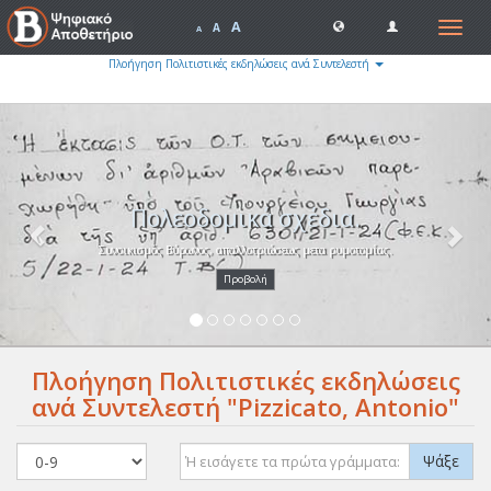
A
Toggle
A
A
navigat
Πλοήγηση Πολιτιστικές εκδηλώσεις ανά Συντελεστή
Previous
Nex
Πολεοδομικά σχέδια.
Συνοικισμός Βύρωνος, απαλλοτριώσεως μετα ρυμοτομίας.
Προβολή
Πλοήγηση Πολιτιστικές εκδηλώσεις
ανά Συντελεστή "Pizzicato, Antonio"
Ψάξε