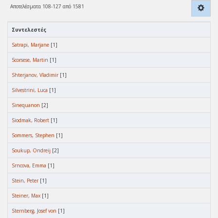
Αποτελέσματα 108-127 από 1581
Συντελεστές
Satrapi, Marjane
[1]
Scorsese, Martin
[1]
Shterjanov, Vladimir
[1]
Silvestrini, Luca
[1]
Sinequanon
[2]
Siodmak, Robert
[1]
Sommers, Stephen
[1]
Soukup, Ondreij
[2]
Srncova, Emma
[1]
Stein, Peter
[1]
Steiner, Max
[1]
Sternberg, Josef von
[1]