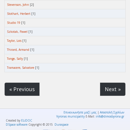
Stevenson, John
[2]
Stothart, Herbert
[1]
Studio 19
[1]
Szkotak, Pawel
[1]
Taylor, Lois
[1]
Thirard, Armand
[1]
Tonge, Sally
[1]
Tramacere, Salvatore
[1]
« Previous
Next »
Επικοινωνήστε μαζί μας
|
Αποστολή Σχολίων
Vyronas municipality
E-Mail:
info@dimosbyrona.gr
Created by
ELiDOC
DSpace software
Copyright © 2015
Duraspace