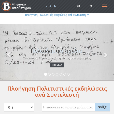
A
Toggle
A
A
navigat
Πλοήγηση Πολιτιστικές εκδηλώσεις ανά Συντελεστή
Previous
Nex
Πολεοδομικά σχέδια.
Συνοικισμός Βύρωνος, απαλλοτριώσεως μετα ρυμοτομίας.
Προβολή
Πλοήγηση Πολιτιστικές εκδηλώσεις
ανά Συντελεστή
Ψάξε