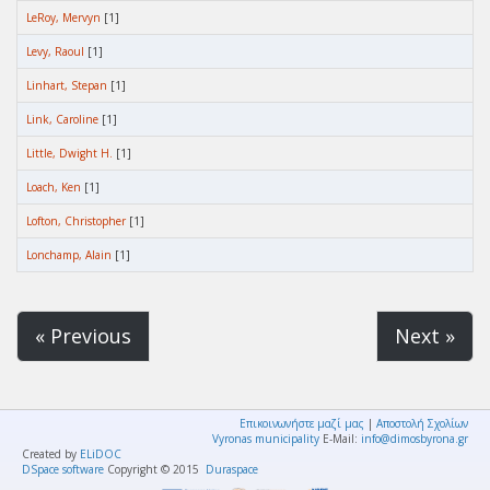
LeRoy, Mervyn
[1]
Levy, Raoul
[1]
Linhart, Stepan
[1]
Link, Caroline
[1]
Little, Dwight H.
[1]
Loach, Ken
[1]
Lofton, Christopher
[1]
Lonchamp, Alain
[1]
« Previous
Next »
Επικοινωνήστε μαζί μας
|
Αποστολή Σχολίων
Vyronas municipality
E-Mail:
info@dimosbyrona.gr
Created by
ELiDOC
DSpace software
Copyright © 2015
Duraspace