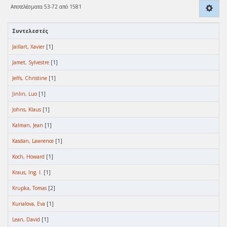
Αποτελέσματα 53-72 από 1581
Συντελεστές
Jaillart, Xavier
[1]
Jamet, Sylvestre
[1]
Jeffs, Christine
[1]
Jinlin, Luo
[1]
Johns, Klaus
[1]
Kalman, Jean
[1]
Kasdan, Lawrence
[1]
Koch, Howard
[1]
Kraus, Ing. I.
[1]
Krupka, Tomas
[2]
Kurialova, Eva
[1]
Lean, David
[1]