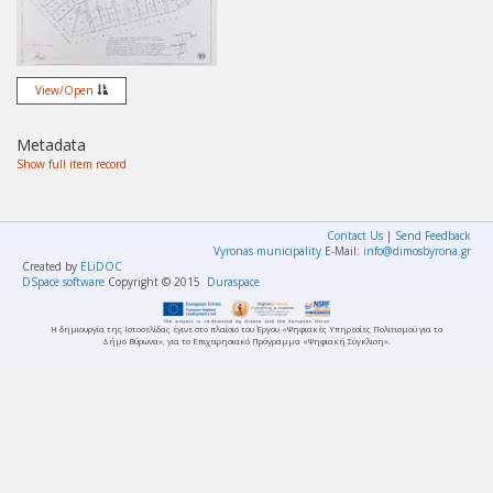
View/
Open
Metadata
Show full item record
Contact Us
|
Send Feedback
Vyronas municipality
E-Mail:
info@dimosbyrona.gr
Created by
ELiDOC
DSpace software
Copyright © 2015
Duraspace
Η δημιουργία της Ιστοσελίδας έγινε στο πλαίσιο του Έργου «Ψηφιακές Υπηρεσίες Πολιτισμού για το
Δήμο Βύρωνα», για το Επιχειρησιακό Πρόγραμμα «Ψηφιακή Σύγκλιση».