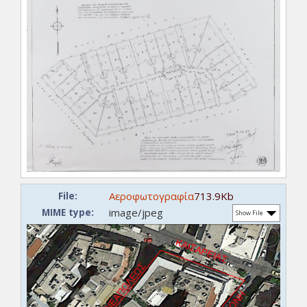
Αεροφωτογραφία
713.9Kb
File:
image/jpeg
MIME type:
Show File