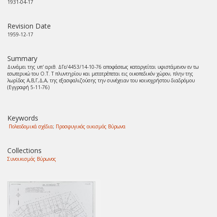
1931-04-17
Revision Date
1959-12-17
Summary
Δυνάμει της υπ' αριθ. ΔΓε/4453/14-10-76 αποφάσεως καταργείται υφιστάμενον εν τω
εσωτερικώ του Ο.Τ. Τ πλυντηρίου και μετατρέπεται εις οικοπεδικόν χώρον, πλην της
λωρίδος Α,Β,Γ,Δ,Α, της εξασφαλιζούσης την συνέχειαν του κοινοχρήστου διαδρόμου
(Εγγραφή 5-11-76)
Keywords
Πολεοδομικά σχέδια
;
Προσφυγικός οικισμός Βύρωνα
Collections
Συνοικισμός Βύρωνος