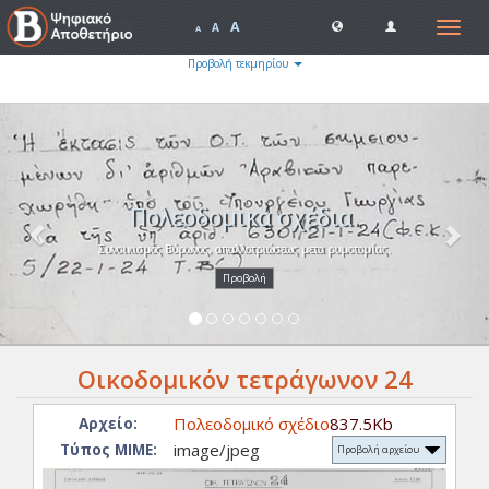
A
Toggle
A
A
navigat
Προβολή τεκμηρίου
Previous
Nex
Πολεοδομικά σχέδια.
Συνοικισμός Βύρωνος, απαλλοτριώσεως μετα ρυμοτομίας.
Προβολή
Οικοδομικόν τετράγωνον 24
Πολεοδομικό σχέδιο
837.5Kb
Αρχείο:
image/jpeg
Τύπος ΜΙΜΕ:
Προβολή αρχείου